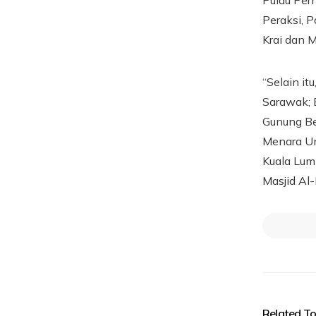
Pulau Per
Peraksi, 
Krai dan 
“Selain it
Sarawak; B
Gunung Be
Menara Un
Kuala Lum
Masjid Al
Related To