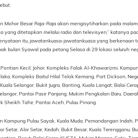
sebut.
 Mohor Besar Raja-Raja akan mengisytiharkan pada malam it
a yang ditetapkan melalui radio dan televisyen,” katanya pa
enyataan itu, jawatankuasa-jawatankuasa yang berkenaan t
ak bulan Syawal pada petang Selasa di 29 lokasi seluruh neg
 Pontian Kecil, Johor; Kompleks Falak Al-Khawarizmi, Kampun
laka; Kompleks Baitul Hilal Telok Kemang, Port Dickson, Nege
Kuala Selangor; Bukit Jugra, Banting, Kuala Langat; Balai Cer
elangor; Pantai Pasir Panjang, Mukim Pengkalan Baru, Daera
k Sheikh Tahir, Pantai Aceh, Pulau Pinang.
ain Kampung Pulau Sayak, Kuala Muda; Pemandangan Indah, P
r Setar, Alor Setar, Kedah; Bukit Besar, Kuala Terengganu; B