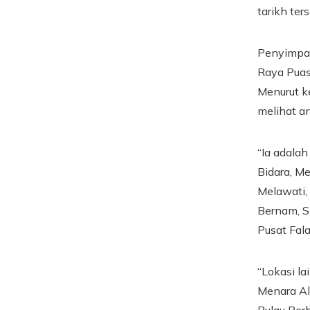
tarikh ter
Penyimpan
Raya Puas
Menurut k
melihat an
“Ia adalah
Bidara, Me
Melawati, 
Bernam, S
Pusat Fala
“Lokasi l
Menara Alo