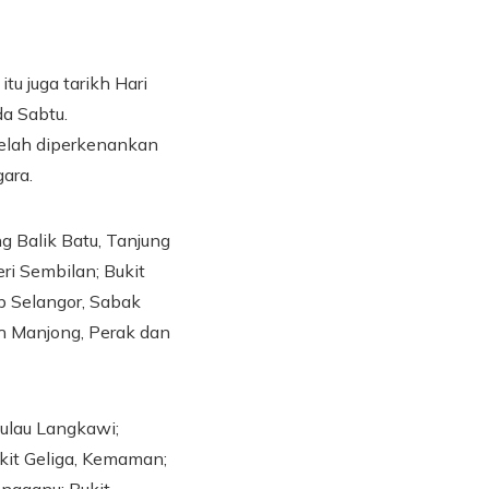
u juga tarikh Hari
da Sabtu.
elah diperkenankan
ara.
g Balik Batu, Tanjung
ri Sembilan; Bukit
ap Selangor, Sabak
h Manjong, Perak dan
ulau Langkawi;
ukit Geliga, Kemaman;