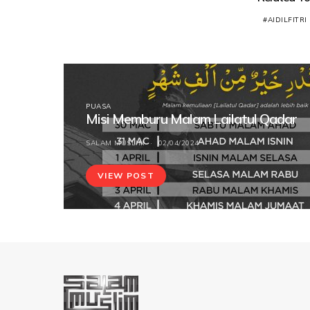
AIDILFITRI
PUASA
Misi Memburu Malam Lailatul Qadar
SALAM MUSLIM
02/04/2024
VIEW POST