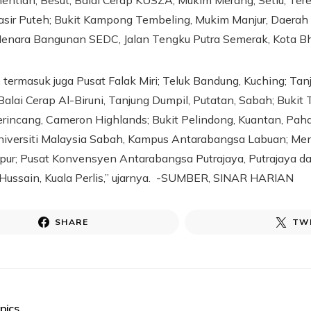
hentian, Besut; Balai Cerap KUSZA, Mukim Merang, Setiu, Ter
Pasir Puteh; Bukit Kampong Tembeling, Mukim Manjur, Daerah 
Menara Bangunan SEDC, Jalan Tengku Putra Semerak, Kota Bh
u, termasuk juga Pusat Falak Miri; Teluk Bandung, Kuching; Tanj
alai Cerap Al-Biruni, Tanjung Dumpil, Putatan, Sabah; Bukit 
rincang, Cameron Highlands; Bukit Pelindong, Kuantan, Paha
iversiti Malaysia Sabah, Kampus Antarabangsa Labuan; Men
pur; Pusat Konvensyen Antarabangsa Putrajaya, Putrajaya 
-Hussain, Kuala Perlis,” ujarnya. -SUMBER, SINAR HARIAN
SHARE
TW
pics