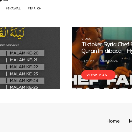
SYAWAL
TARIKH
VIDEO
Tiktoker Syria Chef
Quran Ini dibaca – 
GEMPAK
08/04/2024
VIEW POST
Home
M