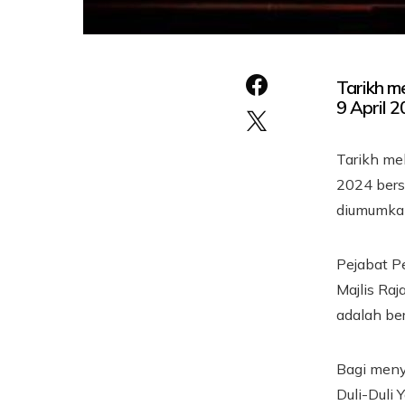
Tarikh m
9 April 
Tarikh mel
2024 bers
diumumka
Pejabat P
Majlis Ra
adalah be
Bagi meny
Duli-Duli