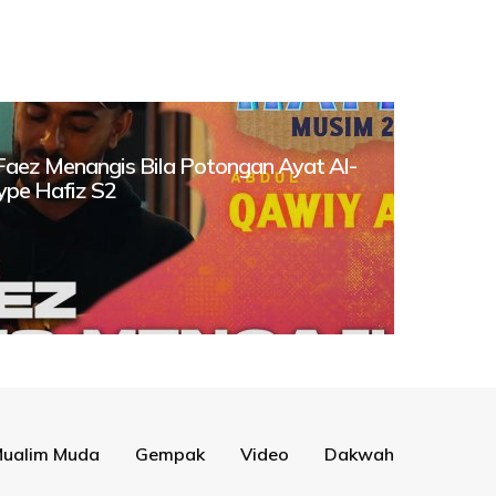
 Faez Menangis Bila Potongan Ayat Al-
Hype Hafiz S2
ualim Muda
Gempak
Video
Dakwah