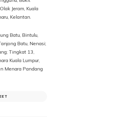
engganu; Bukit
Olak Jeram, Kuala
aru, Kelantan.
ung Batu, Bintulu,
Tanjong Batu, Nenasi;
ng; Tingkat 13,
ara Kuala Lumpur,
dan Menara Pandang
EET