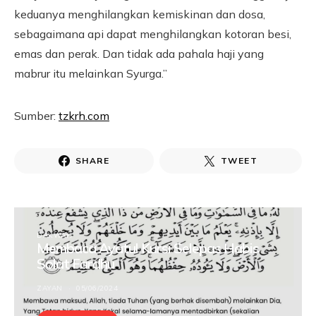
keduanya menghilangkan kemiskinan dan dosa,
sebagaimana api dapat menghilangkan kotoran besi,
emas dan perak. Dan tidak ada pahala haji yang
mabrur itu melainkan Syurga.”
Sumber:
tzkrh.com
SHARE
TWEET
DAKWAH
Membaca Ayatul Kursi Selepas Habis
Solat Fardhu
ZAYAN
05/06/2024