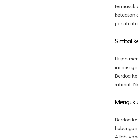
termasuk 
ketaatan 
penuh ata
Simbol k
Hujan mem
ini mengi
Berdoa ke
rahmat-Ny
Mengukuh
Berdoa ke
hubungan s
Allah, y