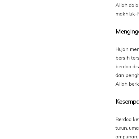
Allah dal
makhluk-
Menginga
Hujan mem
bersih te
berdoa di
dan pengh
Allah ber
Kesempa
Berdoa ke
turun, um
ampunan. 