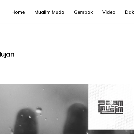
Home
Mualim Muda
Gempak
Video
Da
Hujan