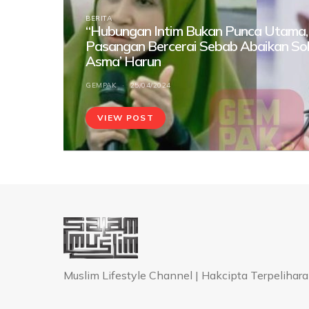
BERITA
“Hubungan Intim Bukan Punca Utama,
Pasangan Bercerai Sebab Abaikan Sol
Asma’ Harun
GEMPAK
25/04/2024
VIEW POST
Muslim Lifestyle Channel | Hakcipta Terpeli