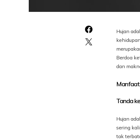
Hujan ada
kehidupan.
merupaka
Berdoa ke
dan makn
Manfaat 
Tanda ke
Hujan ada
sering ka
tak terba