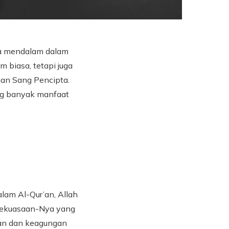
na mendalam dalam
 biasa, tetapi juga
an Sang Pencipta.
ng banyak manfaat
lam Al-Qur’an, Allah
kekuasaan-Nya yang
aan dan keagungan