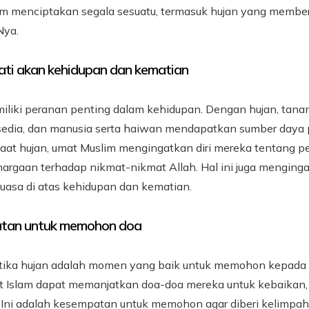
am menciptakan segala sesuatu, termasuk hujan yang membe
Nya.
ti akan kehidupan dan kematian
iliki peranan penting dalam kehidupan. Dengan hujan, tana
rsedia, dan manusia serta haiwan mendapatkan sumber daya p
saat hujan, umat Muslim mengingatkan diri mereka tentang p
argaan terhadap nikmat-nikmat Allah. Hal ini juga mengin
kuasa di atas kehidupan dan kematian.
tan untuk memohon doa
tika hujan adalah momen yang baik untuk memohon kepada A
at Islam dapat memanjatkan doa-doa mereka untuk kebaikan,
Ini adalah kesempatan untuk memohon agar diberi kelimpaha