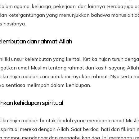
dalam agama, keluarga, pekerjaan, dan lainnya. Berdoa juga 
dan ketergantungan yang menunjukkan bahawa manusia tidak
s nasibnya.
elembutan dan rahmat Allah
iliki unsur kelembutan yang kental. Ketika hujan turun deng
ngatkan umat Muslim tentang rahmat dan kasih sayang Alla
tika hujan adalah cara untuk merayakan rahmat-Nya serta 
a sentiasa melimpah dalam kehidupan.
kan kehidupan spiritual
tika hujan adalah bentuk ibadah yang membantu umat Mus
piritual mereka dengan Allah. Saat berdoa, hati dan fikiran 
ang mampu mendengar dan mengabulkan doa. Ini membantu