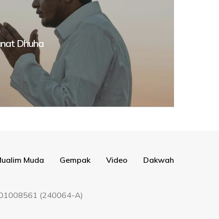
unat Dhuha
ualim Muda
Gempak
Video
Dakwah
9201008561 (240064-A)