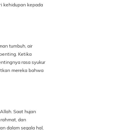
ri kehidupan kepada
man tumbuh, air
enting. Ketika
entingnya rasa syukur
gatkan mereka bahwa
llah. Saat hujan
 rahmat, dan
n dalam segala hal,