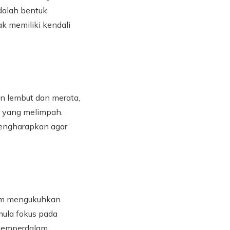
adalah bentuk
 memiliki kendali
an lembut dan merata,
h yang melimpah.
mengharapkan agar
lim mengukuhkan
mula fokus pada
 memperdalam