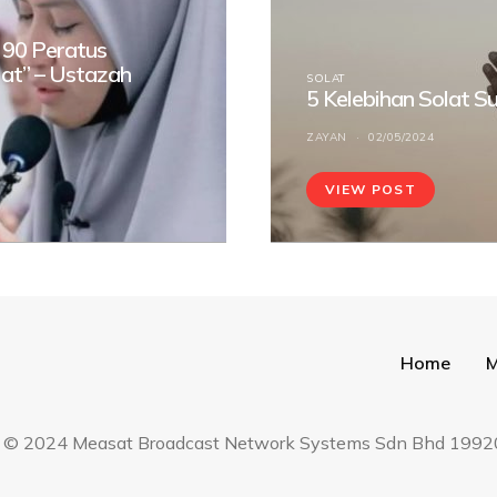
 90 Peratus
at” – Ustazah
SOLAT
5 Kelebihan Solat S
ZAYAN
02/05/2024
VIEW POST
Home
M
hara © 2024 Measat Broadcast Network Systems Sdn Bhd 19