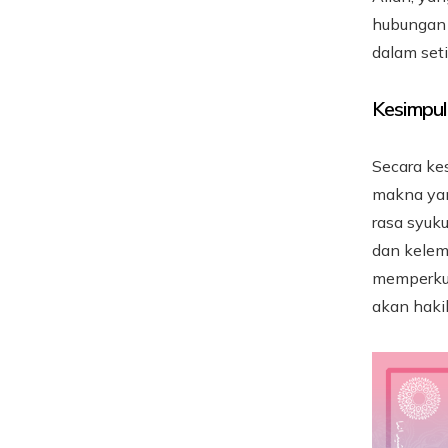
hubungan 
dalam set
Kesimpul
Secara ke
makna yan
rasa syuk
dan kelem
memperkua
akan haki