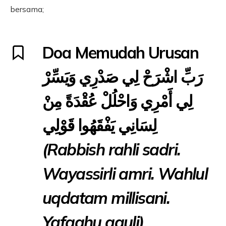
bersama;
Doa Memudah Urusan
رَبِّ اشْرَحْ لِي صَدْرِي وَيَسِّرْ
لِي أَمْرِي وَاحْلُلْ عُقْدَةً مِنْ
لِسَانِي يَفْقَهُوا قَوْلِي
(Rabbish rahli sadri.
Wayassirli amri. Wahlul
uqdatam millisani.
Yafqahu qauli)