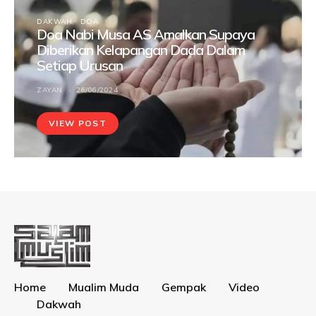
DAKWAH
DOA
Doa Nabi Musa AS Amalkan Supaya
Diberikan Kelapangan Dada Dalam
Setiap Urusan
ZAYAN
26/06/2024
VIEW POST
Home
Mualim Muda
Gempak
Video
Dakwah