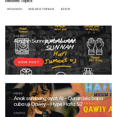
Related Topics
DAKWAH
SELEKSI TERBAIK
ZIKIR
DAKWAH
Amalan Sunnah Hari Jumaat
SALAM MUSLIM
22/03/2024
VIEW POST
VIDEO
Anak sambung ayat Al – Quran bila bapa
cuba uji Qawiy – Hype Hafiz S2
GEMPAK
31/03/2024