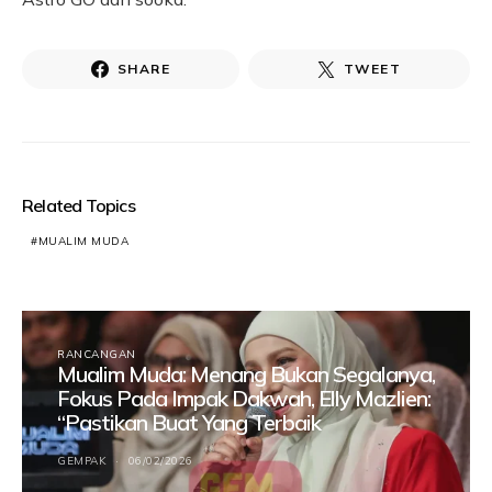
SHARE
TWEET
Related Topics
MUALIM MUDA
RANCANGAN
Mualim Muda: Menang Bukan Segalanya,
Fokus Pada Impak Dakwah, Elly Mazlien:
“Pastikan Buat Yang Terbaik
GEMPAK
06/02/2026