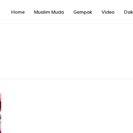
Home
Mualim Muda
Gempak
Video
Da