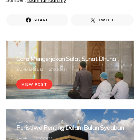
SHARE
TWEET
SOLAT
Cara Mengerjakan Solat Sunat Dhuha
SALAM MUSLIM
27/01/2024
VIEW POST
ACARA
Peristiwa Penting Dalam Bulan Syaaban
ZAYAN
08/02/2024