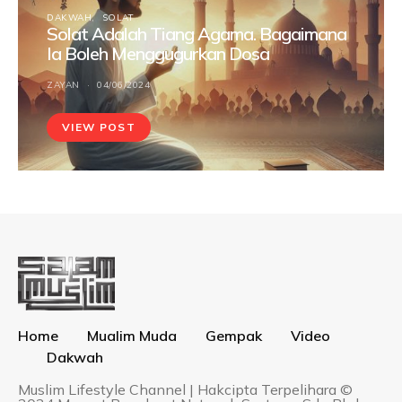
DAKWAH
SOLAT
Solat Adalah Tiang Agama. Bagaimana
Ia Boleh Menggugurkan Dosa
ZAYAN
04/06/2024
VIEW POST
Home
Mualim Muda
Gempak
Video
Dakwah
Muslim Lifestyle Channel | Hakcipta Terpelihara ©